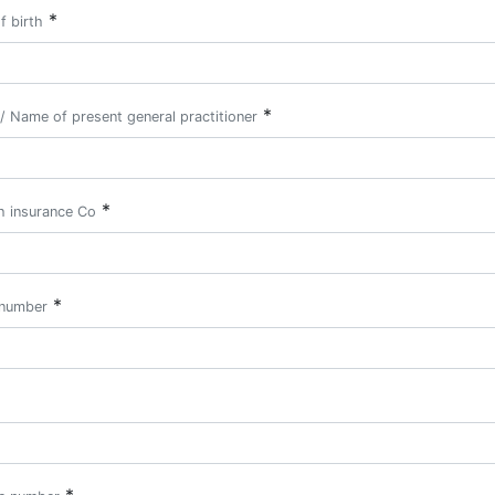
*
f birth
*
/ Name of present general practitioner
*
h insurance Co
*
 number