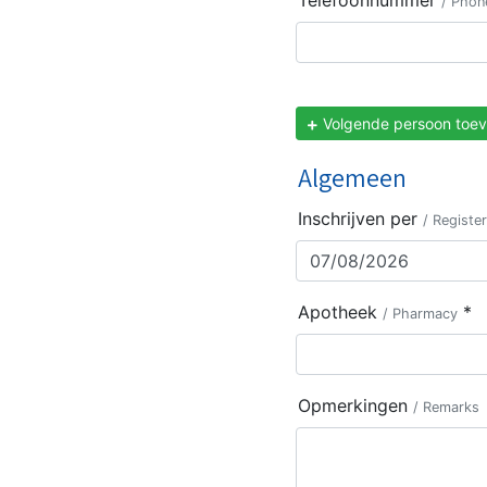
Telefoonnummer
/ Phon
Volgende persoon toe
Algemeen
Inschrijven per
/ Register
Apotheek
*
/ Pharmacy
Opmerkingen
/ Remarks