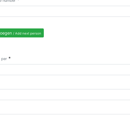
*
e number
voegen
/ Add next person
*
 per